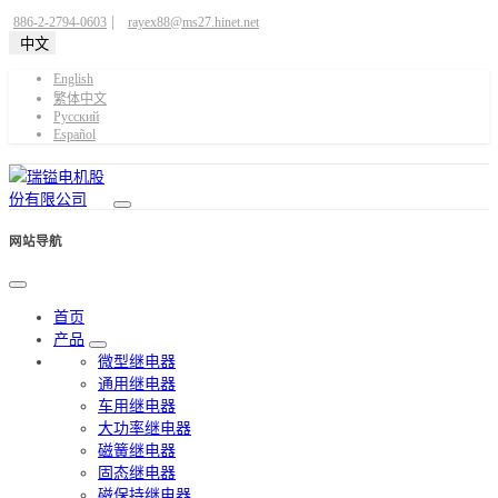
|
886-2-2794-0603
rayex88@ms27.hinet.net
中文
English
繁体中文
Pусский
Español
网站导航
首页
产品
微型继电器
通用继电器
车用继电器
大功率继电器
磁簧继电器
固态继电器
磁保持继电器