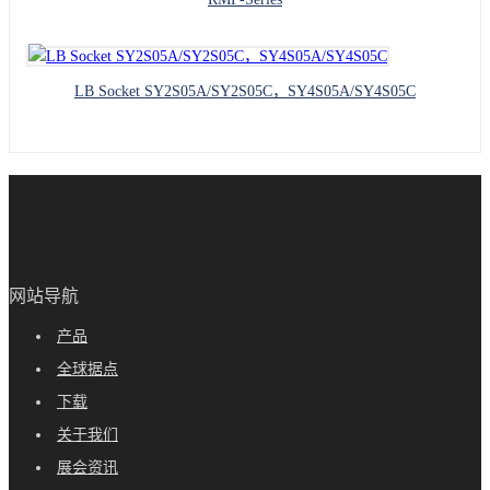
LB Socket SY2S05A/SY2S05C，SY4S05A/SY4S05C
网站导航
产品
全球据点
下载
关于我们
展会资讯