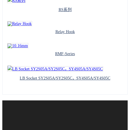
RS系列
Relay Hook
RMF-Series
LB Socket SY2S05A/SY2S05C，SY4S05A/SY4S05C