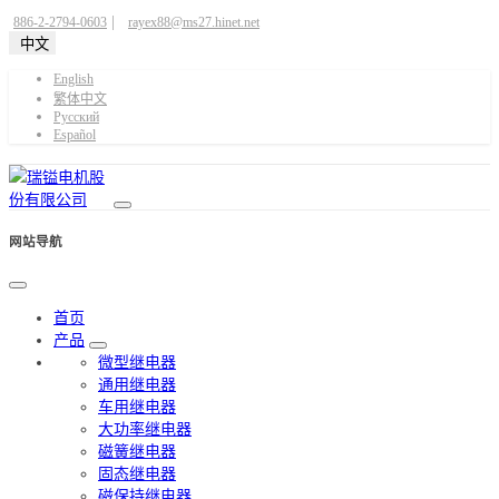
|
886-2-2794-0603
rayex88@ms27.hinet.net
中文
English
繁体中文
Pусский
Español
网站导航
首页
产品
微型继电器
通用继电器
车用继电器
大功率继电器
磁簧继电器
固态继电器
磁保持继电器