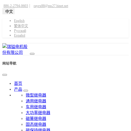
|
886-2-2794-0603
rayex88@ms27.hinet.net
中文
English
繁体中文
Pусский
Español
网站导航
首页
产品
微型继电器
通用继电器
车用继电器
大功率继电器
磁簧继电器
固态继电器
磁保持继电器